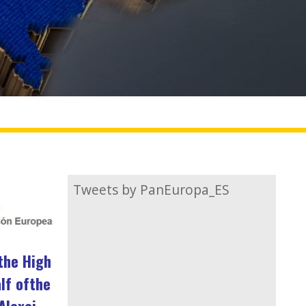
Tweets by PanEuropa_ES
the High
lf ofthe
Alexei